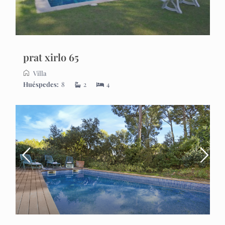
prat xirlo 65
Villa
Huéspedes:
8
2
4