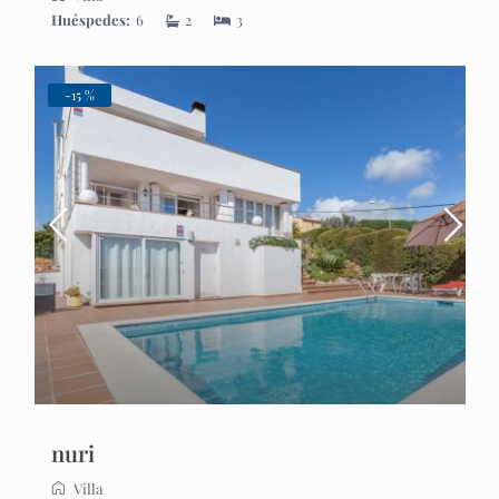
Huéspedes:
6
2
3
-15 %
nuri
Villa