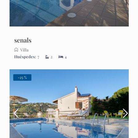
senals
Villa
Huéspedes:
7
2
4
-25 %