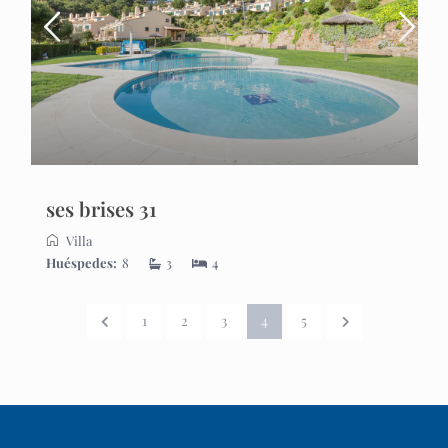
ses brises 31
Villa
Huéspedes:
8
3
4
1
2
3
4
5