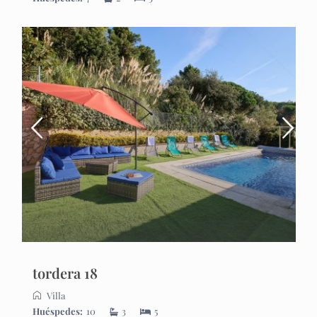
tordera 18
Villa
Huéspedes:
10
3
5