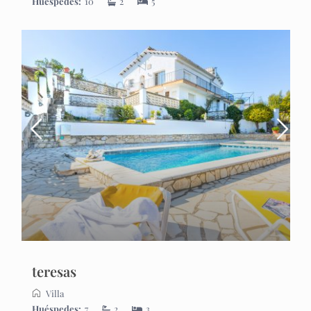
Huéspedes:
10
2
5
teresas
Villa
Huéspedes:
7
2
3