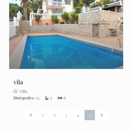
vila
Villa
Huéspedes:
13
2
6
1
2
3
4
5