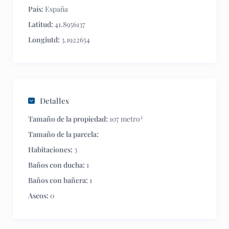
País:
España
Latitud:
41.8956137
Longiutd:
3.1922654
Detalles
2
Tamaño de la propiedad:
107 metro
Tamaño de la parcela:
Habitaciones:
3
Baños con ducha:
1
Baños con bañera:
1
Aseos:
0