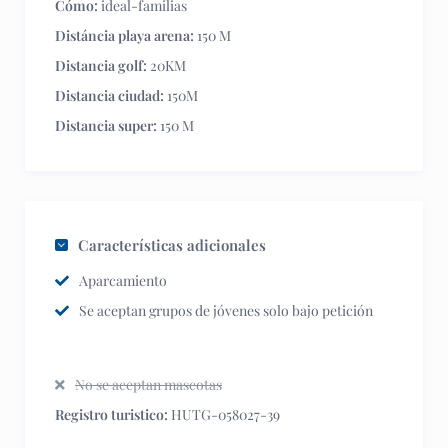
Cómo:
ideal-familias
Distáncia playa arena:
150 M
Distancia golf:
20KM
Distancia ciudad:
150M
Distancia super:
150 M
Características adicionales
Aparcamiento
Se aceptan grupos de jóvenes solo bajo petición
No se aceptan mascotas
Registro turistico:
HUTG-058027-39