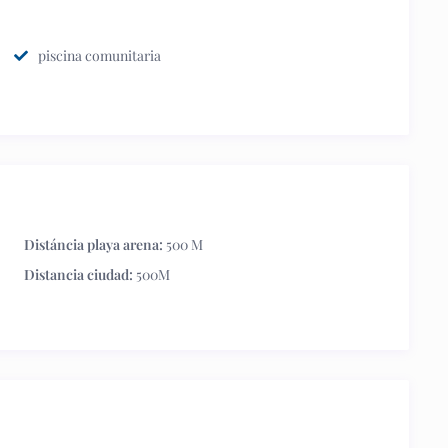
piscina comunitaria
Distáncia playa arena:
500 M
Distancia ciudad:
500M