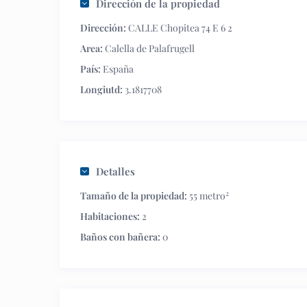
Dirección de la propiedad
Dirección:
CALLE Chopitea 74 E 6 2
Area:
Calella de Palafrugell
País:
España
Longiutd:
3.1817708
Detalles
2
Tamaño de la propiedad:
55 metro
Habitaciones:
2
Baños con bañera:
0