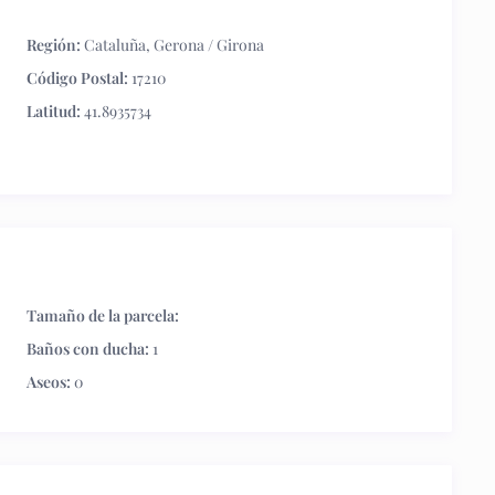
Región:
Cataluña
,
Gerona / Girona
Código Postal:
17210
Latitud:
41.8935734
Tamaño de la parcela:
Baños con ducha:
1
Aseos:
0