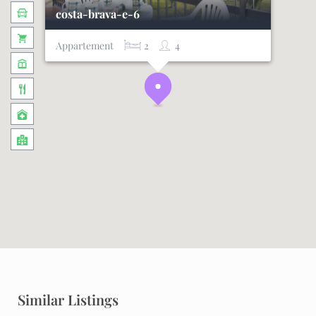
costa-brava-e-6
Appartement
2
4
Similar Listings