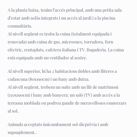
A la planta baixa, tenim l’accés principal, amb una petita sala
d’estar amb sofàs integrats i un accés al jardí i a la piscina
comunitària.
Al nivell següent es troba la cuina (totalment equipada i
renovada) amb cuina de gas, microones, torradora, forn
elèctric, rentaplats, cafetera italiana i TV. Bugaderia. La cuina
està equipada amb un ventilador al sostre.
Al nivell superior, hi ha 2 habitacions dobles amb lliteres a
cadascuna (80x190cm) i un bany amb dutxa.
Al nivell següent, trobem un suite amb un llit de matrimoni
(150x190cm) i bany amb banyera; un saló (TV) amb accés a la
terrassa moblada on podreu gaudir de meravellosos esmorzars
al sol.
Animals acceptats únicambament sol·1licprèvia i amb
supsuplement..