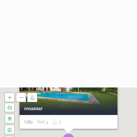
rosamar
Villa
3
7