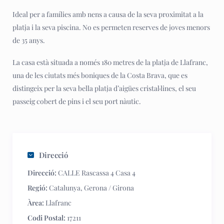
Ideal per a famílies amb nens a causa de la seva proximitat a la
platja i la seva piscina. No es permeten reserves de joves menors
de 35 anys.
La casa està situada a només 180 metres de la platja de Llafranc,
una de les ciutats més boniques de la Costa Brava, que es
distingeix per la seva bella platja d’aigües cristal·lines, el seu
passeig cobert de pins i el seu port nàutic.
Direcció
Direcció:
CALLE Rascassa 4 Casa 4
Regió:
Catalunya
,
Gerona / Girona
Àrea:
Llafranc
Codi Postal:
17211