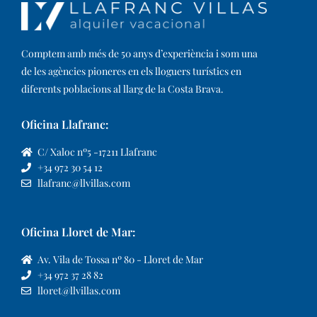
Comptem amb més de 50 anys d’experiència i som una
de les agències pioneres en els lloguers turístics en
diferents poblacions al llarg de la Costa Brava. ​
Oficina Llafranc:
C/ Xaloc nº5 -17211 Llafranc
+34 972 30 54 12
llafranc@llvillas.com
Oficina Lloret de Mar:
Av. Vila de Tossa nº 80 - Lloret de Mar
+34 972 37 28 82
lloret@llvillas.com