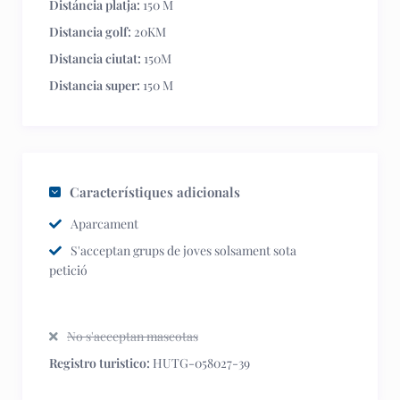
Distáncia platja:
150 M
Distancia golf:
20KM
Distancia ciutat:
150M
Distancia super:
150 M
Característiques adicionals
Aparcament
S'acceptan grups de joves solsament sota
petició
No s'acceptan mascotas
Registro turistico:
HUTG-058027-39