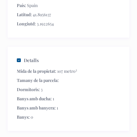
País:
Spain
Latitud:
41.8956137
Longiutd:
3.1922654
Detalls
2
Mida de la propietat:
107 metro
Tamany de la parcela:
Dormitoris:
3
Banys amb ducha:
1
Banys amb banyera:
1
Banys:
0