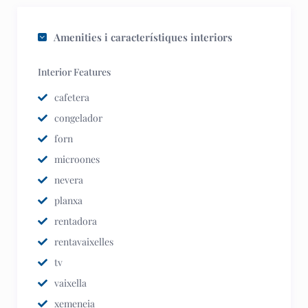
Amenities i característiques interiors
Interior Features
cafetera
congelador
forn
microones
nevera
planxa
rentadora
rentavaixelles
tv
vaixella
xemeneia