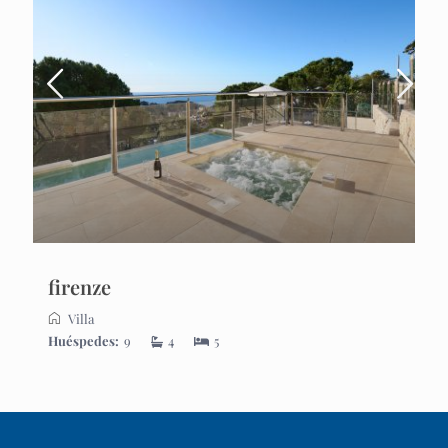
firenze
Villa
Huéspedes:
9
4
5