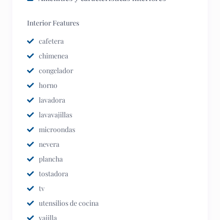
Interior Features
cafetera
chimenea
congelador
horno
lavadora
lavavajillas
microondas
nevera
plancha
tostadora
tv
utensilios de cocina
vajilla