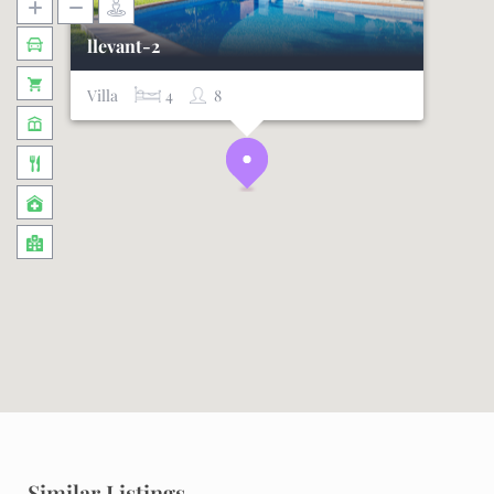
llevant-2
Villa
4
8
Similar Listings