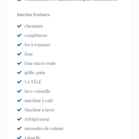
Interior Features
cheminée
congélateur
fer à repasser
four
four micro onde
grille-pain
LA TÉLÉ
lave-vaisselle
machine à café
Machine à laver
réfrigérateur
ustensiles de cuisine
vaisselle