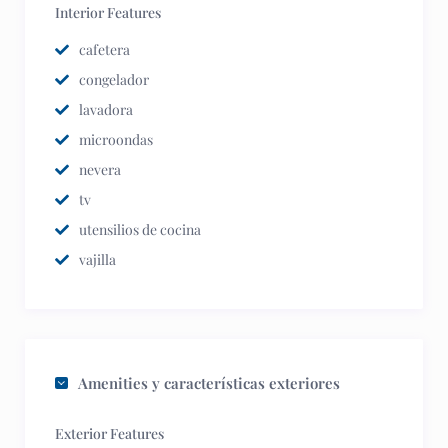
Interior Features
cafetera
congelador
lavadora
microondas
nevera
tv
utensilios de cocina
vajilla
Amenities y características exteriores
Exterior Features