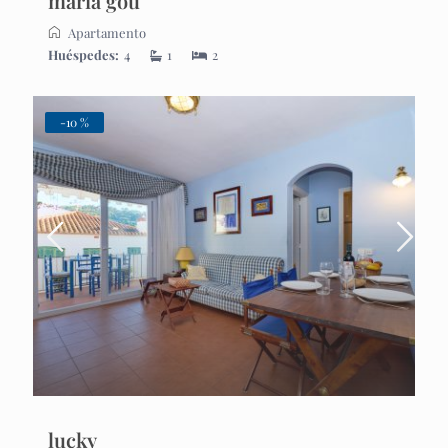
maria gou
Apartamento
Huéspedes:
4
1
2
-10 %
lucky