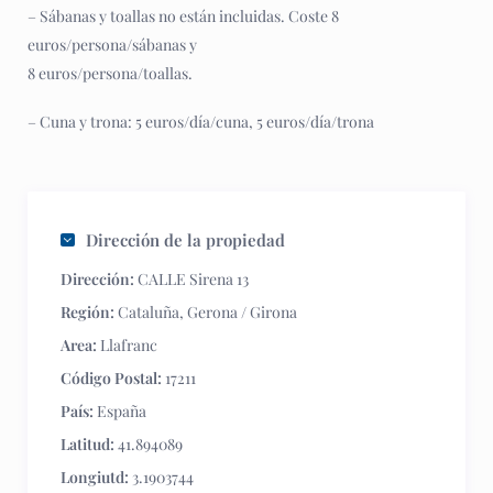
– Sábanas y toallas no están incluidas. Coste 8
euros/persona/sábanas y
8 euros/persona/toallas.
– Cuna y trona: 5 euros/día/cuna, 5 euros/día/trona
Dirección de la propiedad
Dirección:
CALLE Sirena 13
Región:
Cataluña
,
Gerona / Girona
Area:
Llafranc
Código Postal:
17211
País:
España
Latitud:
41.894089
Longiutd:
3.1903744