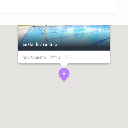
costa-brava-n-2
Apartamento
2
4