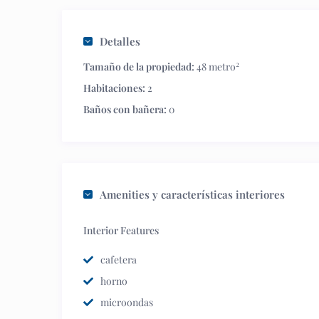
Detalles
2
Tamaño de la propiedad:
48 metro
Habitaciones:
2
Baños con bañera:
0
Amenities y características interiores
Interior Features
cafetera
horno
microondas