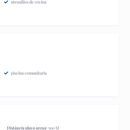
utensilios de cocina
piscina comunitaria
Distáncia playa arena:
500 M