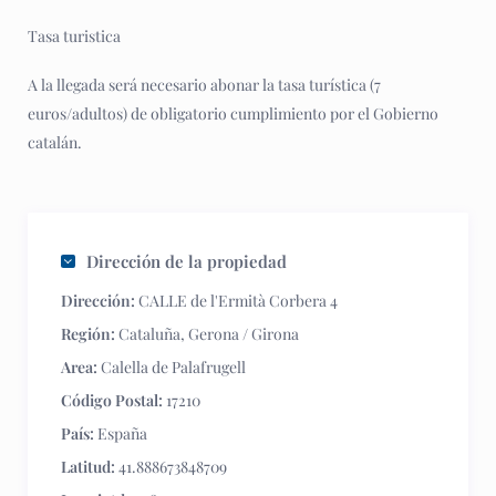
Tasa turistica
A la llegada será necesario abonar la tasa turística (7
euros/adultos) de obligatorio cumplimiento por el Gobierno
catalán.
Dirección de la propiedad
Dirección:
CALLE de l'Ermità Corbera 4
Región:
Cataluña
,
Gerona / Girona
Area:
Calella de Palafrugell
Código Postal:
17210
País:
España
Latitud:
41.888673848709