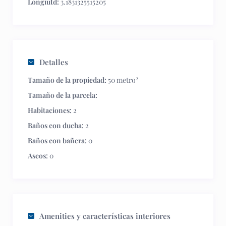
Longiutd:
3.1831325515205
Detalles
2
Tamaño de la propiedad:
50 metro
Tamaño de la parcela:
Habitaciones:
2
Baños con ducha:
2
Baños con bañera:
0
Aseos:
0
Amenities y características interiores