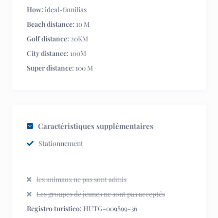
How:
ideal-familias
Beach distance:
10 M
Golf distance:
20KM
City distance:
100M
Super distance:
100 M
Caractéristiques supplémentaires
Stationnement
les animaux ne pas sont admis
Les groupes de jeunes ne sont pas acceptés
Registro turistico:
HUTG-009899-36