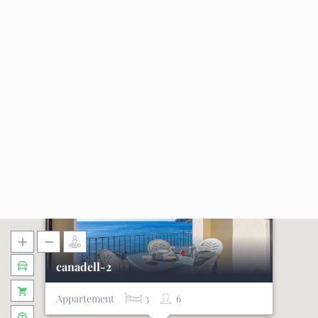
canadell-2
Appartement
3
6