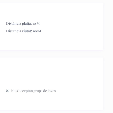
Distáncia platja:
10 M
Distancia ciutat:
100M
No s'acceptan grups de joves