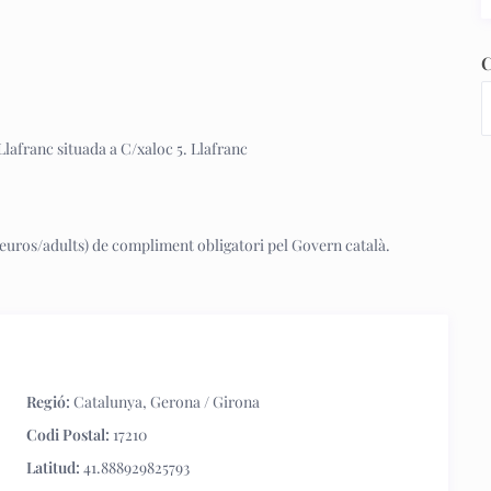
C
 Llafranc situada a C/xaloc 5. Llafranc
(7 euros/adults) de compliment obligatori pel Govern català.
Regió:
Catalunya
,
Gerona / Girona
Codi Postal:
17210
Latitud:
41.888929825793