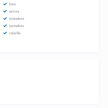
forn
nevera
rentadora
torradora
vaixella