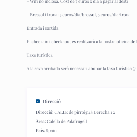
– Wifi no inclosa. Cost de 7 euros x dia a pagar al destí
– Bressol i trona: 5 euros/dia/bressol, 5 euros/dia/trona
Entrada i sortida
El check-in i check-out es realitzarà a la nostra oficina de
Taxa turística
A la seva arribada serà necessari abonar la taxa turística 
Direcció
Direcció:
CALLE de pirroig 48 Derecha 1 2
Àrea:
Calella de Palafrugell
País:
Spain