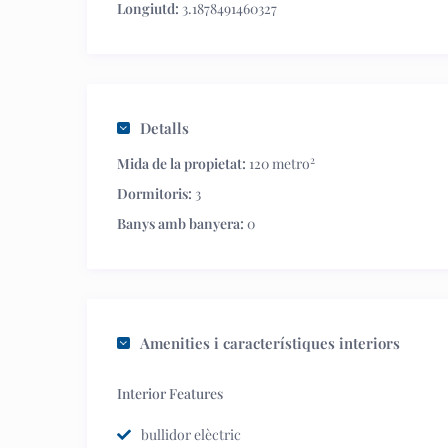
Longiutd:
3.1878491460327
Detalls
2
Mida de la propietat:
120 metro
Dormitoris:
3
Banys amb banyera:
0
Amenities i característiques interiors
Interior Features
bullidor elèctric