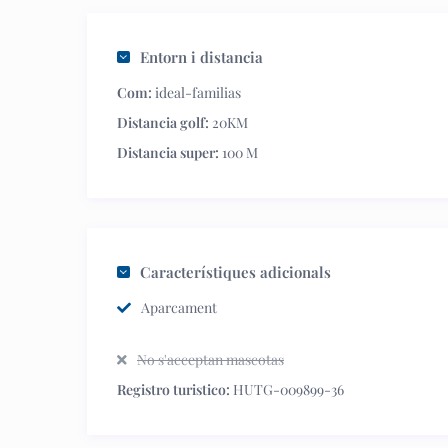
Entorn i distancia
Com:
ideal-familias
Distancia golf:
20KM
Distancia super:
100 M
Característiques adicionals
Aparcament
No s'acceptan mascotas
Registro turistico:
HUTG-009899-36