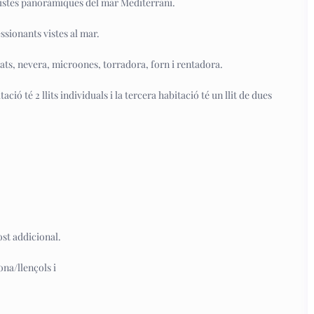
 vistes panoràmiques del mar Mediterrani.
sionants vistes al mar.
lats, nevera, microones, torradora, forn i rentadora.
ció té 2 llits individuals i la tercera habitació té un llit de dues
st addicional.
ona/llençols i