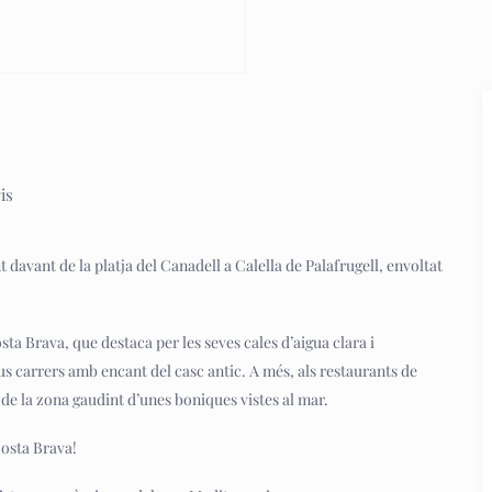
is
davant de la platja del Canadell a Calella de Palafrugell, envoltat
sta Brava, que destaca per les seves cales d’aigua clara i
seus carrers amb encant del casc antic. A més, als restaurants de
 de la zona gaudint d’unes boniques vistes al mar.
Costa Brava!