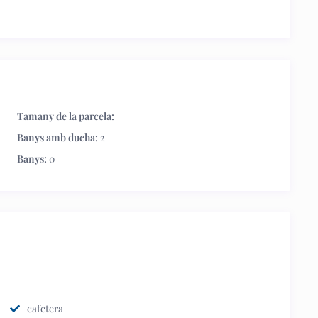
Tamany de la parcela:
Banys amb ducha:
2
Banys:
0
cafetera