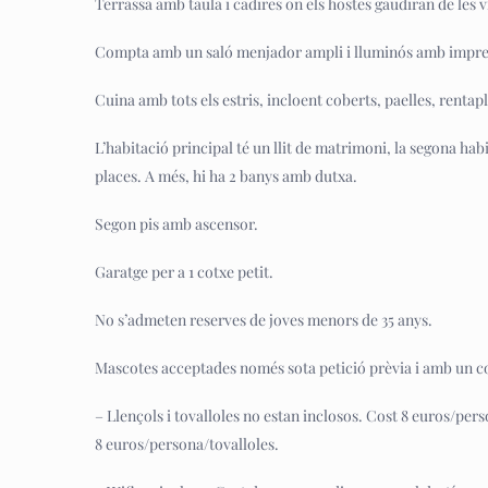
Terrassa amb taula i cadires on els hostes gaudiran de les
Compta amb un saló menjador ampli i lluminós amb impres
Cuina amb tots els estris, incloent coberts, paelles, rentap
L’habitació principal té un llit de matrimoni, la segona habita
places. A més, hi ha 2 banys amb dutxa.
Segon pis amb ascensor.
Garatge per a 1 cotxe petit.
No s’admeten reserves de joves menors de 35 anys.
Mascotes acceptades només sota petició prèvia i amb un co
– Llençols i tovalloles no estan inclosos. Cost 8 euros/pers
8 euros/persona/tovalloles.