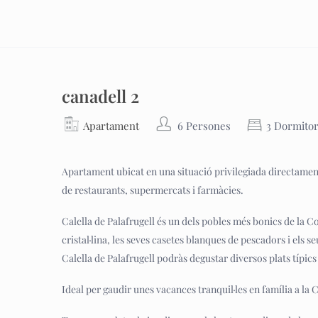
canadell 2
Apartament
6 Persones
3 Dormitor
Apartament ubicat en una situació privilegiada directament 
de restaurants, supermercats i farmàcies.
Calella de Palafrugell és un dels pobles més bonics de la Co
cristal·lina, les seves casetes blanques de pescadors i els 
Calella de Palafrugell podràs degustar diversos plats típics
Ideal per gaudir unes vacances tranquil·les en família a la 