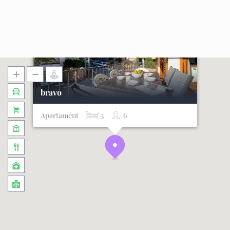
bravo
Apartament
3
6