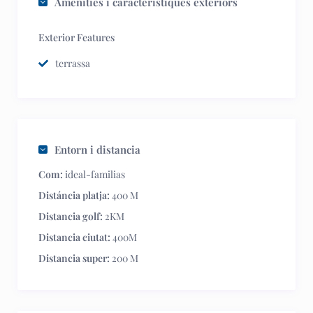
Amenities i característiques exteriors
Exterior Features
terrassa
Entorn i distancia
Com:
ideal-familias
Distáncia platja:
400 M
Distancia golf:
2KM
Distancia ciutat:
400M
Distancia super:
200 M