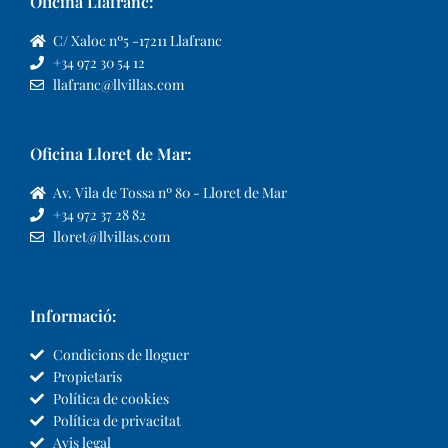
Oficina Llafranc:
C/ Xaloc nº5 -17211 Llafranc
+34 972 30 54 12
llafranc@llvillas.com
Oficina Lloret de Mar:
Av. Vila de Tossa nº 80 - Lloret de Mar
+34 972 37 28 82
lloret@llvillas.com
Informació:
Condicions de lloguer
Propietaris
Política de cookies
Política de privacitat
Avis legal