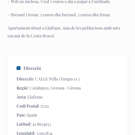
– Wifi no inclosa. Cost 7 euros x dia a pagar a l’arribada
– Bressol i trona: 5 euros/dia/bressol, 5 euros/dia/trona
Apartament situat a Llafranc, una de les poblacions amb més
encant de la Costa Brava!
Direcció
Direcció:
CALLE Pella i forgas 11 2
Regió:
Catalunya
,
Gerona / Girona
Àrea:
Llafranc
Codi Postal:
17211
País:
Spain
Latitud:
41.8954633
Longiutd:
3.1912834