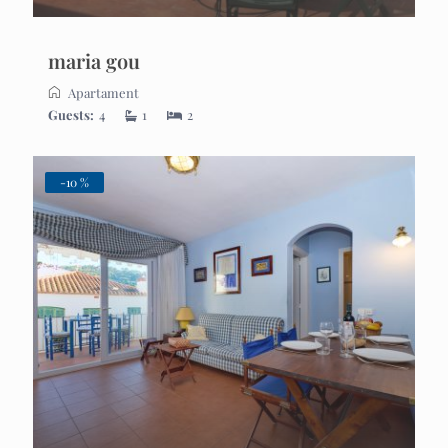
maria gou
Apartament
Guests:
4
1
2
-10 %