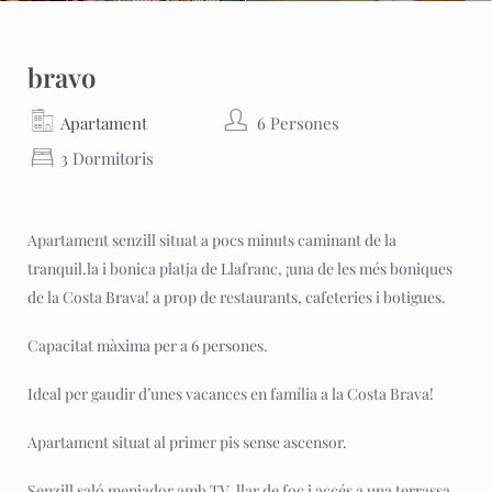
bravo
Apartament
6 Persones
3 Dormitoris
Apartament senzill situat a pocs minuts caminant de la
tranquil.la i bonica platja de Llafranc, ¡una de les més boniques
de la Costa Brava! a prop de restaurants, cafeteries i botigues.
Capacitat màxima per a 6 persones.
Ideal per gaudir d’unes vacances en família a la Costa Brava!
Apartament situat al primer pis sense ascensor.
Senzill saló menjador amb TV, llar de foc i accés a una terrassa