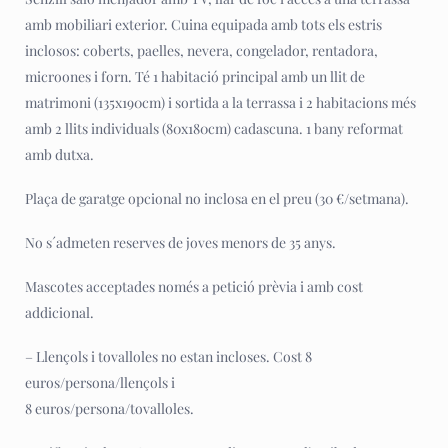
amb mobiliari exterior. Cuina equipada amb tots els estris
inclosos: coberts, paelles, nevera, congelador, rentadora,
microones i forn. Té 1 habitació principal amb un llit de
matrimoni (135x190cm) i sortida a la terrassa i 2 habitacions més
amb 2 llits individuals (80x180cm) cadascuna. 1 bany reformat
amb dutxa.
Plaça de garatge opcional no inclosa en el preu (30 €/setmana).
No s´admeten reserves de joves menors de 35 anys.
Mascotes acceptades només a petició prèvia i amb cost
addicional.
– Llençols i tovalloles no estan incloses. Cost 8
euros/persona/llençols i
8 euros/persona/tovalloles.