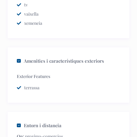
tv
vaixella
xemeneia
Amenities i característiques exteriors
Exterior Features
terrassa
Entorn i distancia
On:
proxima-comercios