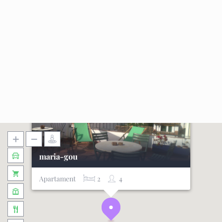
maria-gou
Apartament
2
4