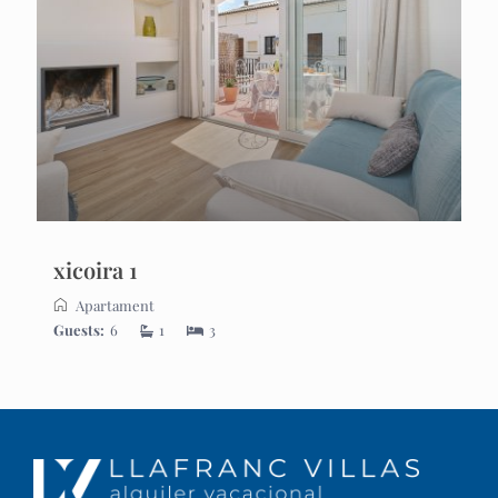
xicoira 1
Apartament
Guests:
6
1
3