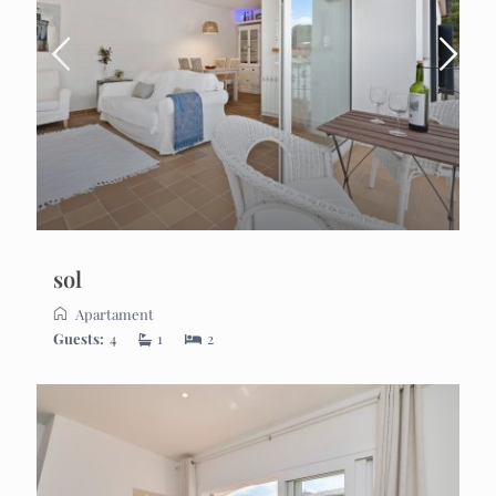
sol
Apartament
Guests:
4
1
2