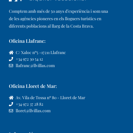
Comptem amb més de 50 anys d’experiència i som una
de les agències pioneres en els lloguers turístics en
diferents poblacions al llarg de la Costa Brava. ​
Oficina Llafranc:
C/ Xaloc nº5 -17211 Llafranc
+34 972 30 54 12
llafranc@llvillas.com
Oficina Lloret de Mar:
Av. Vila de Tossa nº 80 - Lloret de Mar
+34 972 37 28 82
lloret@llvillas.com