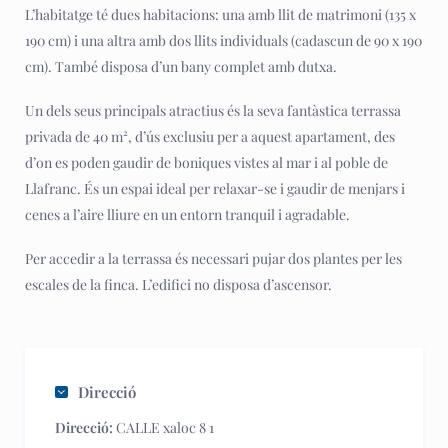
L’habitatge té dues habitacions: una amb llit de matrimoni (135 x
190 cm) i una altra amb dos llits individuals (cadascun de 90 x 190
cm). També disposa d’un bany complet amb dutxa.
Un dels seus principals atractius és la seva fantàstica terrassa
privada de 40 m², d’ús exclusiu per a aquest apartament, des
d’on es poden gaudir de boniques vistes al mar i al poble de
Llafranc. És un espai ideal per relaxar-se i gaudir de menjars i
cenes a l’aire lliure en un entorn tranquil i agradable.
Per accedir a la terrassa és necessari pujar dos plantes per les
escales de la finca. L’edifici no disposa d’ascensor.
Direcció
Direcció:
CALLE xaloc 8 1