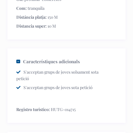
Com:
tranquila
Distáncia platja:
150 M
Distancia super:
10 M
Característiques adicionals
S'acceptan grups de joves solsament sota
petició
S'acceptan grups de joves sota petició
Registro turistico:
HUTG-014715