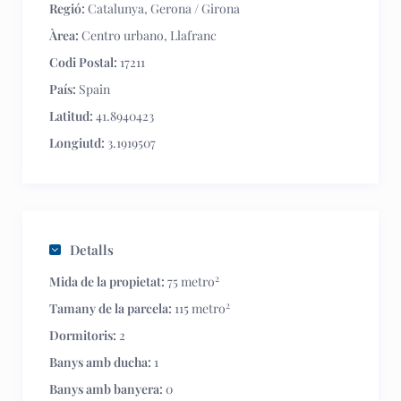
Regió:
Catalunya
,
Gerona / Girona
Àrea:
Centro urbano
,
Llafranc
Codi Postal:
17211
País:
Spain
Latitud:
41.8940423
Longiutd:
3.1919507
Detalls
2
Mida de la propietat:
75 metro
2
Tamany de la parcela:
115 metro
Dormitoris:
2
Banys amb ducha:
1
Banys amb banyera:
0