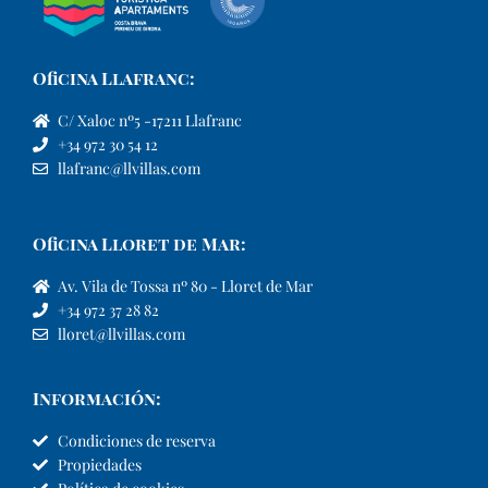
Oficina Llafranc:
C/ Xaloc nº5 -17211 Llafranc
+34 972 30 54 12
llafranc@llvillas.com
Oficina Lloret de Mar:
Av. Vila de Tossa nº 80 - Lloret de Mar
+34 972 37 28 82
lloret@llvillas.com
Información:
Condiciones de reserva
Propiedades