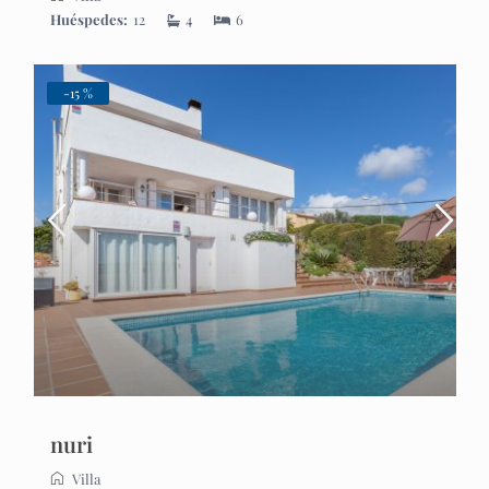
Huéspedes:
12
4
6
-15 %
nuri
Villa