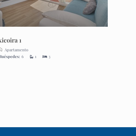
xicoira 1
Apartamento
Huéspedes:
6
1
3