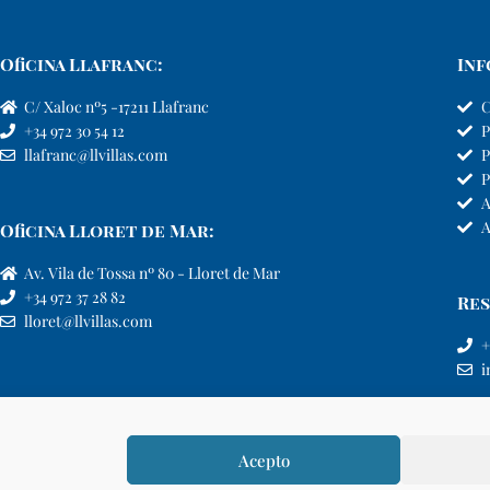
Oficina Llafranc:
Inf
C/ Xaloc nº5 -17211 Llafranc
C
+34 972 30 54 12
P
llafranc@llvillas.com
P
P
A
A
Oficina Lloret de Mar:
Av. Vila de Tossa nº 80 - Lloret de Mar
+34 972 37 28 82
Res
lloret@llvillas.com
+
i
Acepto