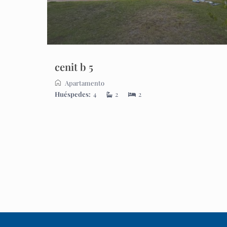
cenit b 5
Apartamento
Huéspedes:
4
2
2