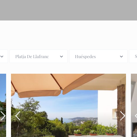
S
Platja De Llafranc
Huéspedes