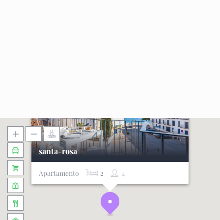
santa-rosa
Apartamento
2
4