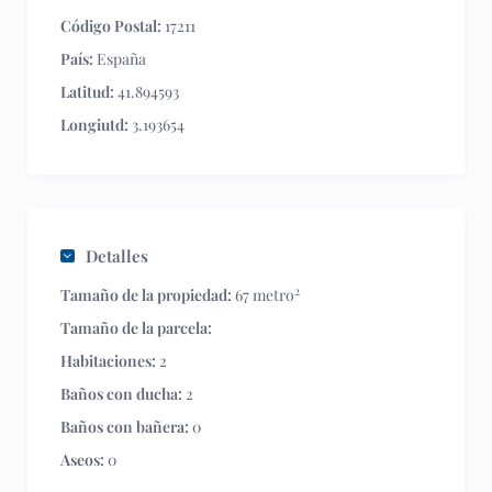
Código Postal:
17211
País:
España
Latitud:
41.894593
Longiutd:
3.193654
Detalles
2
Tamaño de la propiedad:
67 metro
Tamaño de la parcela:
Habitaciones:
2
Baños con ducha:
2
Baños con bañera:
0
Aseos:
0