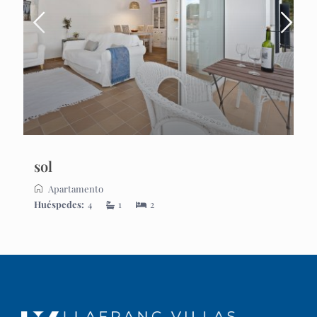
sol
Apartamento
Huéspedes:
4
1
2