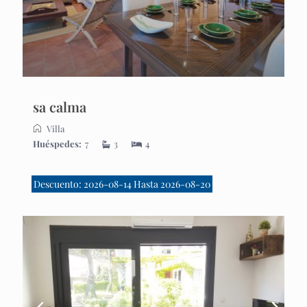
sa calma
Villa
Huéspedes:
7
3
4
Descuento: 2026-08-14 Hasta 2026-08-20