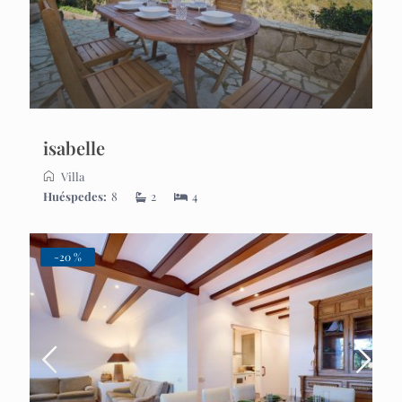
isabelle
Villa
Huéspedes:
8
2
4
-20 %