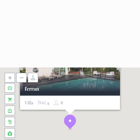
ferran
Villa
4
8