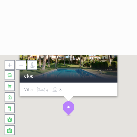
cloe
Villa
4
8