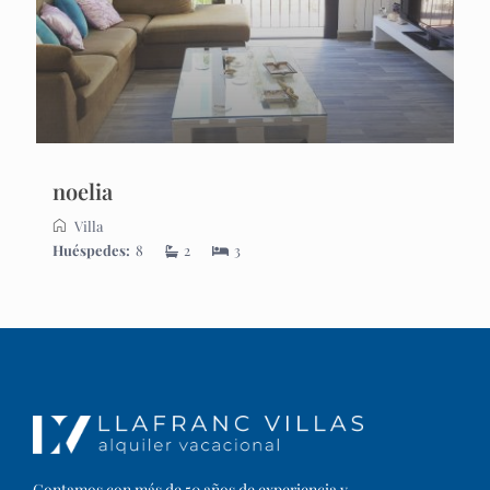
noelia
Villa
Huéspedes:
8
2
3
Contamos con más de 50 años de experiencia y