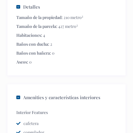
Detalles
2
Tamaño de la propiedad:
210 metro
2
Tamaño de la parcela:
427 metro
Habitaciones:
4
Baños con ducha:
2
Baños con bañera:
0
Aseos:
0
Amenities y características interiores
Interior Features
cafetera
congelador