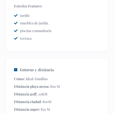
Exterior Features
jardin
muebles de jardin
piscina comunitaria
terraza
Entorno y distáncia
Cómo:
ideal-familias
Distáncia playa arena:
800 M
Distancia golf:
20KM
Distancia ciudad:
800M
Distancia super:
850 M