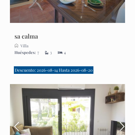
sa calma
Villa
Huéspedes:
7
3
4
Descuento: 2026-08-14 Hasta 2026-08-20