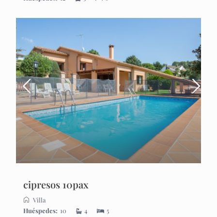
cipresos 10pax
Villa
Huéspedes:
10
4
5