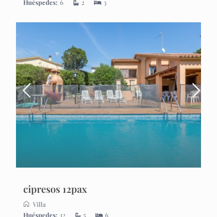
Huéspedes:
6
2
3
cipresos 12pax
Villa
Huéspedes:
12
5
6