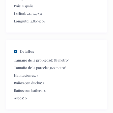
País:
España
Latitud:
41.7547234
Longiutd:
2.8091204
Detalles
2
Tamaño de la propiedad:
88 metro
2
Tamaño de la parcela:
560 metro
Habitaciones:
3
Baños con ducha:
1
Baños con bañera:
0
Aseos:
0