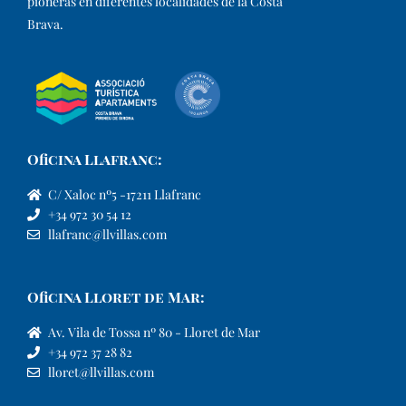
pioneras en diferentes localidades de la Costa
Brava.​
Oficina Llafranc:
C/ Xaloc nº5 -17211 Llafranc
+34 972 30 54 12
llafranc@llvillas.com
Oficina Lloret de Mar:
Av. Vila de Tossa nº 80 - Lloret de Mar
+34 972 37 28 82
lloret@llvillas.com