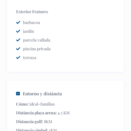
Exterior Features
barbacoa
jardin
parcela vallada
piscina privada
terraza
Entorno y distáncia
Cómo:
ideal-familias
Distáncia playa arena:
4.5 KM
Distancia golf:
8KM
Distancia ciudad:
5KM