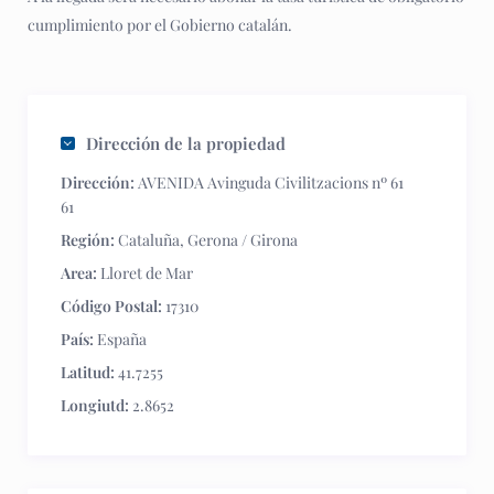
cumplimiento por el Gobierno catalán.
Dirección de la propiedad
Dirección:
AVENIDA Avinguda Civilitzacions nº 61
61
Región:
Cataluña
,
Gerona / Girona
Area:
Lloret de Mar
Código Postal:
17310
País:
España
Latitud:
41.7255
Longiutd:
2.8652