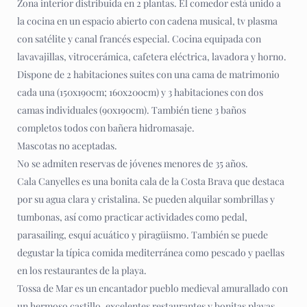
Zona interior distribuida en 2 plantas. El comedor está unido a
la cocina en un espacio abierto con cadena musical, tv plasma
con satélite y canal francés especial. Cocina equipada con
lavavajillas, vitrocerámica, cafetera eléctrica, lavadora y horno.
Dispone de 2 habitaciones suites con una cama de matrimonio
cada una (150x190cm; 160x200cm) y 3 habitaciones con dos
camas individuales (90x190cm). También tiene 3 baños
completos todos con bañera hidromasaje.
Mascotas no aceptadas.
No se admiten reservas de jóvenes menores de 35 años.
Cala Canyelles es una bonita cala de la Costa Brava que destaca
por su agua clara y cristalina. Se pueden alquilar sombrillas y
tumbonas, así como practicar actividades como pedal,
parasailing, esquí acuático y piragüismo. También se puede
degustar la típica comida mediterránea como pescado y paellas
en los restaurantes de la playa.
Tossa de Mar es un encantador pueblo medieval amurallado con
un hermoso castillo, excelentes restaurantes y bonitas playas.