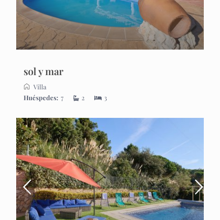
sol y mar
Villa
Huéspedes:
7
2
3