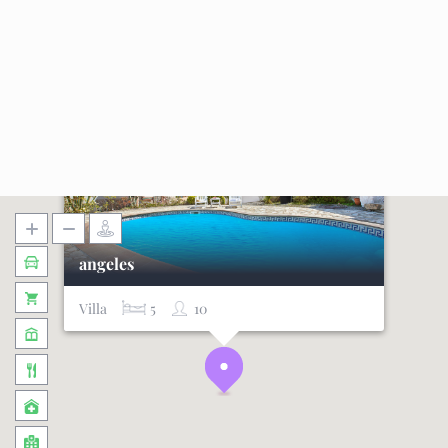
angeles
Villa
5
10