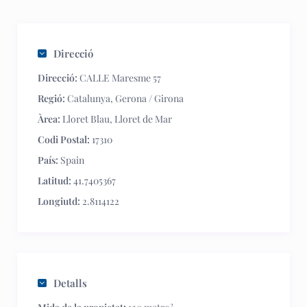
Direcció
Direcció:
CALLE Maresme 57
Regió:
Catalunya
,
Gerona / Girona
Àrea:
Lloret Blau
,
Lloret de Mar
Codi Postal:
17310
País:
Spain
Latitud:
41.7405367
Longiutd:
2.8114122
Detalls
2