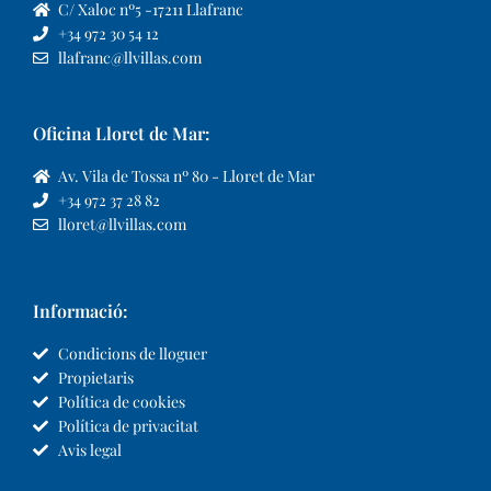
C/ Xaloc nº5 -17211 Llafranc
+34 972 30 54 12
llafranc@llvillas.com
Oficina Lloret de Mar:
Av. Vila de Tossa nº 80 - Lloret de Mar
+34 972 37 28 82
lloret@llvillas.com
Informació:
Condicions de lloguer
Propietaris
Política de cookies
Política de privacitat
Avis legal