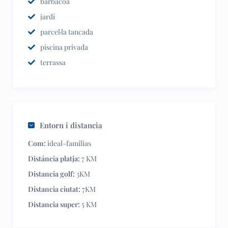
barbacoa
jardí
parcel·la tancada
piscina privada
terrassa
Entorn i distancia
Com:
ideal-familias
Distáncia platja:
7 KM
Distancia golf:
3KM
Distancia ciutat:
7KM
Distancia super:
5 KM