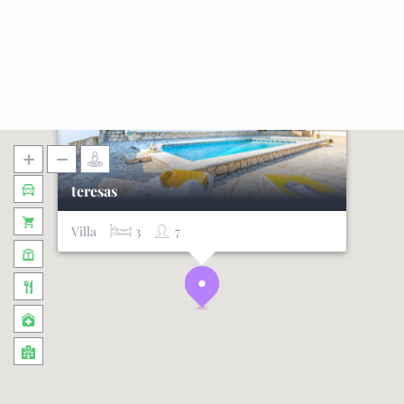
teresas
Villa
3
7