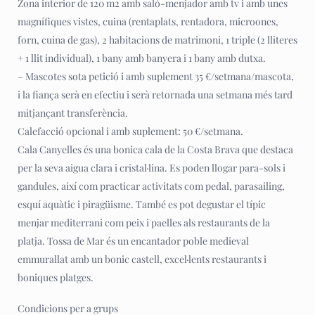
Zona interior de 120 m2 amb saló-menjador amb tv i amb unes
magnífiques vistes, cuina (rentaplats, rentadora, microones,
forn, cuina de gas), 2 habitacions de matrimoni, 1 triple (2 lliteres
+ 1 llit individual), 1 bany amb banyera i 1 bany amb dutxa.
– Mascotes sota petició i amb suplement 35 €/setmana/mascota,
i la fiança serà en efectiu i serà retornada una setmana més tard
mitjançant transferència.
Calefacció opcional i amb suplement: 50 €/setmana.
Cala Canyelles és una bonica cala de la Costa Brava que destaca
per la seva aigua clara i cristal·lina. Es poden llogar para-sols i
gandules, així com practicar activitats com pedal, parasailing,
esquí aquàtic i piragüisme. També es pot degustar el típic
menjar mediterrani com peix i paelles als restaurants de la
platja. Tossa de Mar és un encantador poble medieval
emmurallat amb un bonic castell, excel·lents restaurants i
boniques platges.
Condicions per a grups