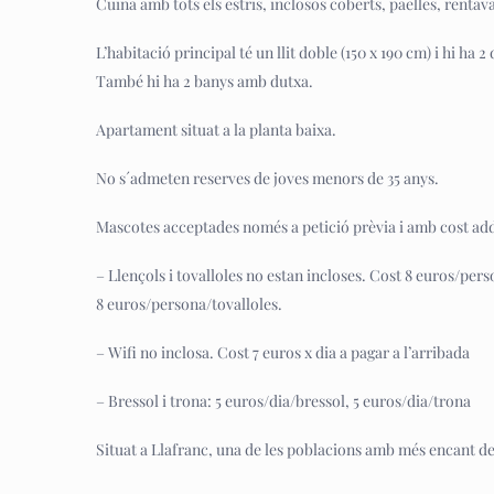
Cuina amb tots els estris, inclosos coberts, paelles, rentav
L’habitació principal té un llit doble (150 x 190 cm) i hi ha 
També hi ha 2 banys amb dutxa.
Apartament situat a la planta baixa.
No s´admeten reserves de joves menors de 35 anys.
Mascotes acceptades només a petició prèvia i amb cost add
– Llençols i tovalloles no estan incloses. Cost 8 euros/pers
8 euros/persona/tovalloles.
– Wifi no inclosa. Cost 7 euros x dia a pagar a l’arribada
– Bressol i trona: 5 euros/dia/bressol, 5 euros/dia/trona
Situat a Llafranc, una de les poblacions amb més encant de