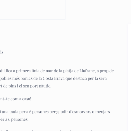
is
íl.lica a primera línia de mar de la platja de Llafranc, a prop de
 pobles més bonics de la Costa Brava que destaca per la seva
rt de pins i el seu port nàutic.
int-te com a casa!
i una taula per a 6 persones per gaudir d’esmorzars o menjars
per a 6 persones.