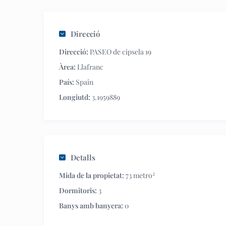
Direcció
Direcció:
PASEO de cipsela 19
Àrea:
Llafranc
País:
Spain
Longiutd:
3.1959889
Detalls
2
Mida de la propietat:
73 metro
Dormitoris:
3
Banys amb banyera:
0