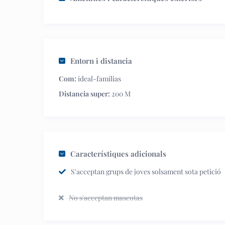
Entorn i distancia
Com:
ideal-familias
Distancia super:
200 M
Característiques adicionals
S'acceptan grups de joves solsament sota petició
No s'acceptan mascotas