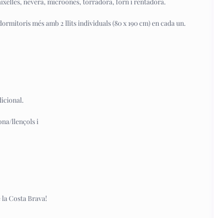
aixelles, nevera, microones, torradora, forn i rentadora.
2 dormitoris més amb 2 llits individuals (80 x 190 cm) en cada un.
icional.
ona/llençols i
 la Costa Brava!