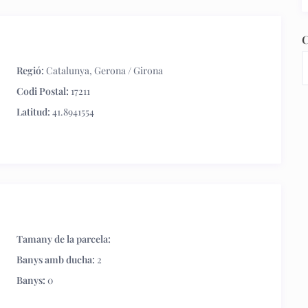
C
Regió:
Catalunya
,
Gerona / Girona
Codi Postal:
17211
Latitud:
41.8941554
Tamany de la parcela:
Banys amb ducha:
2
Banys:
0