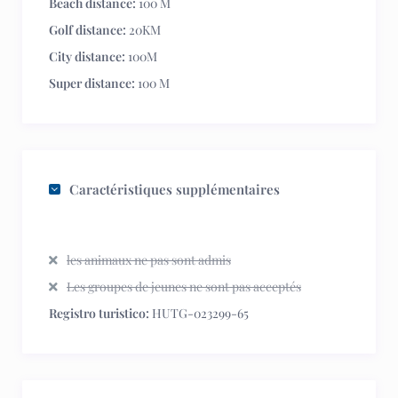
Beach distance:
100 M
Golf distance:
20KM
City distance:
100M
Super distance:
100 M
Caractéristiques supplémentaires
les animaux ne pas sont admis
Les groupes de jeunes ne sont pas acceptés
Registro turistico:
HUTG-023299-65