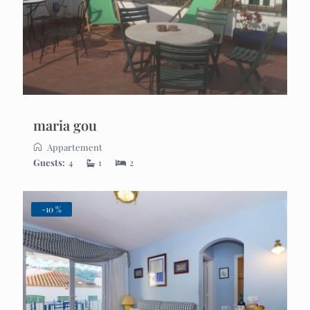
maria gou
Appartement
Guests:
4
1
2
-10 %