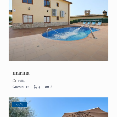
marina
Villa
Guests:
12
4
6
-15 %