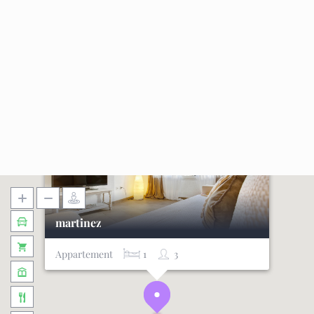
martinez
Appartement
1
3