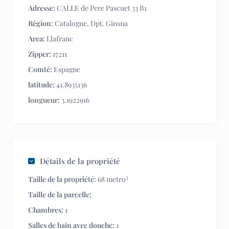
Adresse:
CALLE de Pere Pascuet 33 B1
Région:
Catalogne
,
Dpt. Girona
Area:
Llafranc
Zipper:
17211
Comté:
Espagne
latitude:
41.8935136
longueur:
3.1922916
Détails de la propriété
2
Taille de la propriété:
68 metro
Taille de la parcelle:
Chambres:
1
Salles de bain avec douche:
1