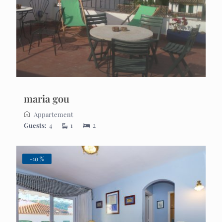
maria gou
Appartement
Guests:
4
1
2
-10 %