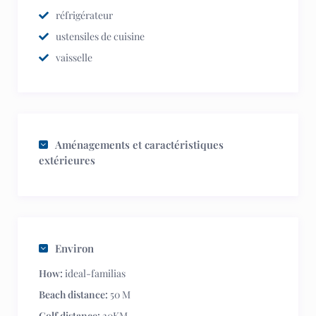
réfrigérateur
ustensiles de cuisine
vaisselle
Aménagements et caractéristiques
extérieures
Environ
How:
ideal-familias
Beach distance:
50 M
Golf distance:
20KM