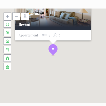
llevant
Appartement
3
6