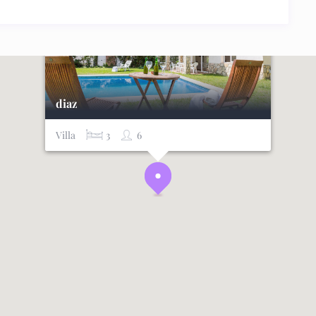
diaz
Villa
3
6