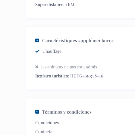
Super distance:
1 KM
Caractéristiques supplémentaires
Chauffage
les animaux ne pas sont admis
Registro turistico:
HUTG-010748-46
Términos y condiciones
Condiciones
Contactar