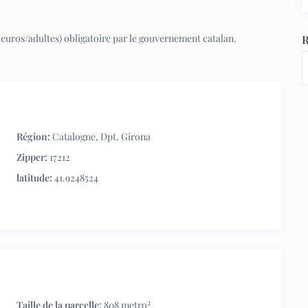
 (7 euros/adultes) obligatoire par le gouvernement catalan.
R
Région:
Catalogne
,
Dpt. Girona
Zipper:
17212
latitude:
41.9248524
2
Taille de la parcelle:
808 metro