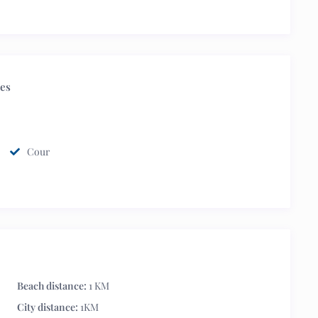
res
Cour
Beach distance:
1 KM
City distance:
1KM