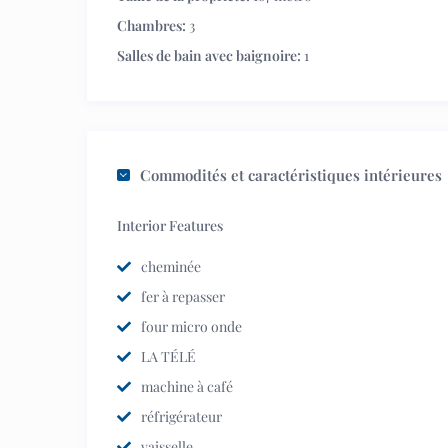
Chambres:
3
Salles de bain avec baignoire:
1
Commodités et caractéristiques intérieures
Interior Features
cheminée
fer à repasser
four micro onde
LA TÉLÉ
machine à café
réfrigérateur
vaisselle