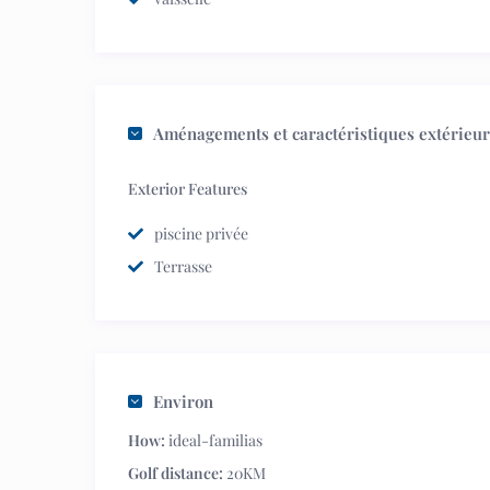
Aménagements et caractéristiques extérieu
Exterior Features
piscine privée
Terrasse
Environ
How:
ideal-familias
Golf distance:
20KM