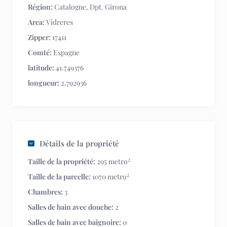
Région:
Catalogne
,
Dpt. Girona
Area:
Vidreres
Zipper:
17411
Comté:
Espagne
latitude:
41.749376
longueur:
2.792936
Détails de la propriété
2
Taille de la propriété:
295 metro
2
Taille de la parcelle:
1070 metro
Chambres:
3
Salles de bain avec douche:
2
Salles de bain avec baignoire:
0