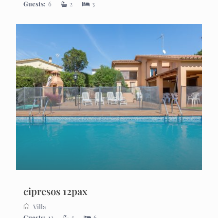
Guests:
6
2
3
cipresos 12pax
Villa
Guests:
12
5
6