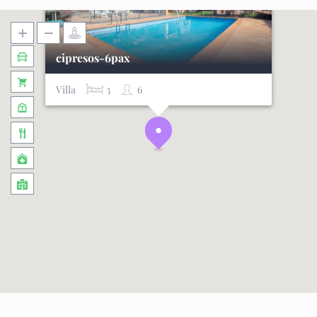
cipresos-6pax
Villa
3
6