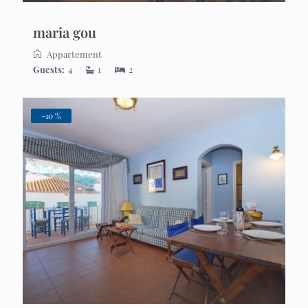
maria gou
Appartement
Guests:
4
1
2
-10 %