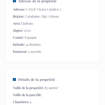
Adresse de la propriété
Adresse:
CALLE Víctor Català 6 2
Région:
Catalogne
,
Dpt. Girona
Area:
Llafranc
Zipper:
17211
Comté:
Espagne
latitude:
41.8959879
longueur:
3.1910766
Détails de la propriété
2
Taille de la propriété:
85 metro
Taille de la parcelle:
Chambres:
4