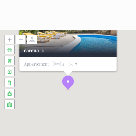
carena-2
Appartement
4
7