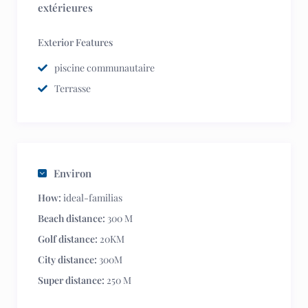
extérieures
Exterior Features
piscine communautaire
Terrasse
Environ
How:
ideal-familias
Beach distance:
300 M
Golf distance:
20KM
City distance:
300M
Super distance:
250 M