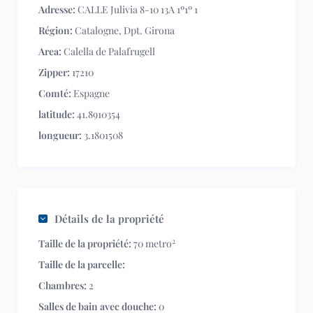
Adresse:
CALLE Julivia 8-10 13A 1º1º 1
Région:
Catalogne
,
Dpt. Girona
Area:
Calella de Palafrugell
Zipper:
17210
Comté:
Espagne
latitude:
41.8910354
longueur:
3.1801508
Détails de la propriété
2
Taille de la propriété:
70 metro
Taille de la parcelle:
Chambres:
2
Salles de bain avec douche:
0