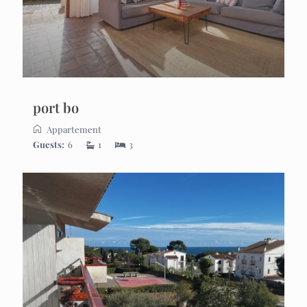
port bo
Appartement
Guests:
6
1
3