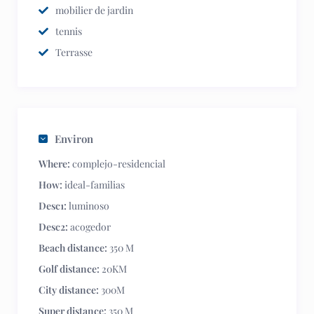
mobilier de jardin
tennis
Terrasse
Environ
Where:
complejo-residencial
How:
ideal-familias
Desc1:
luminoso
Desc2:
acogedor
Beach distance:
350 M
Golf distance:
20KM
City distance:
300M
Super distance:
350 M