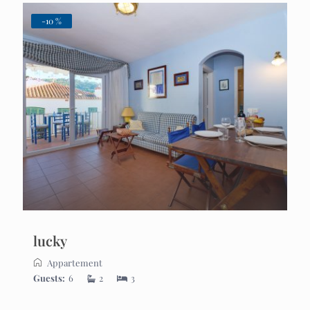
-10 %
lucky
Appartement
Guests:
6
2
3