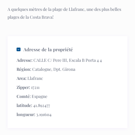
A quelques mètres de la plage de Llafranc, une des plus belles
plages de la Costa Brava!
Adresse de la propriété
Adresse:
CALLE C/ Pere III, Escala B Porta 4 4
Région:
Catalogne
,
Dpt. Girona
Area:
Llafranc
Zipper:
17211
Comté:
Espagne
latitude:
41.892477
longueur:
3.1916114