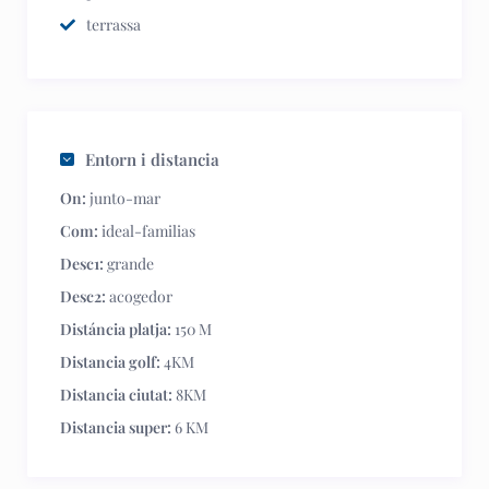
terrassa
Entorn i distancia
On:
junto-mar
Com:
ideal-familias
Desc1:
grande
Desc2:
acogedor
Distáncia platja:
150 M
Distancia golf:
4KM
Distancia ciutat:
8KM
Distancia super:
6 KM