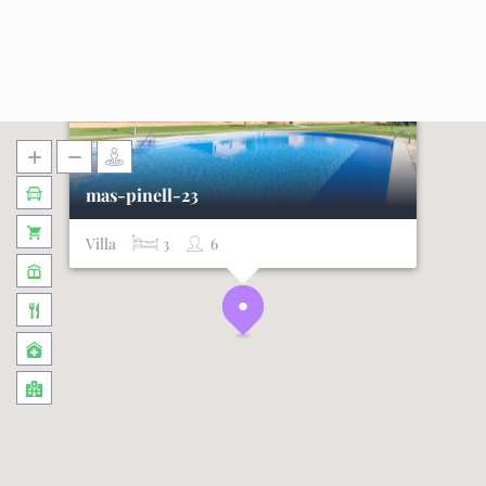
mas-pinell-23
Villa
3
6