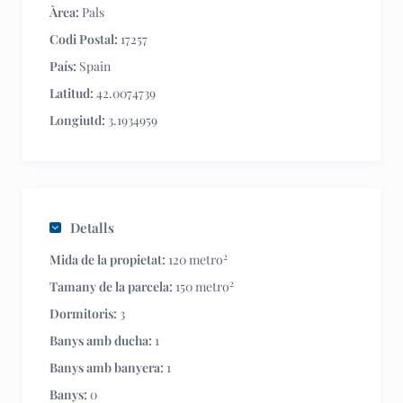
Àrea:
Pals
Codi Postal:
17257
País:
Spain
Latitud:
42.0074739
Longiutd:
3.1934959
Detalls
2
Mida de la propietat:
120 metro
2
Tamany de la parcela:
150 metro
Dormitoris:
3
Banys amb ducha:
1
Banys amb banyera:
1
Banys:
0