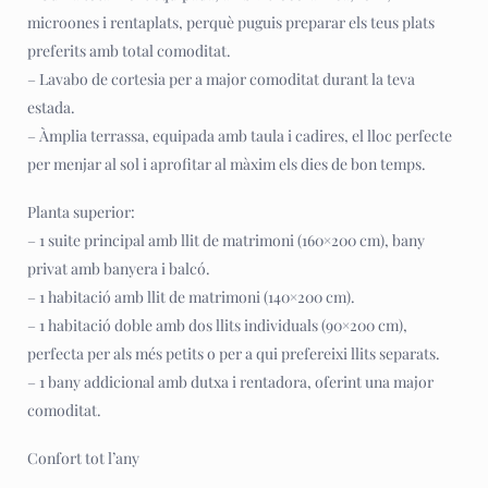
microones i rentaplats, perquè puguis preparar els teus plats
preferits amb total comoditat.
– Lavabo de cortesia per a major comoditat durant la teva
estada.
– Àmplia terrassa, equipada amb taula i cadires, el lloc perfecte
per menjar al sol i aprofitar al màxim els dies de bon temps.
Planta superior:
– 1 suite principal amb llit de matrimoni (160×200 cm), bany
privat amb banyera i balcó.
– 1 habitació amb llit de matrimoni (140×200 cm).
– 1 habitació doble amb dos llits individuals (90×200 cm),
perfecta per als més petits o per a qui prefereixi llits separats.
– 1 bany addicional amb dutxa i rentadora, oferint una major
comoditat.
Confort tot l’any