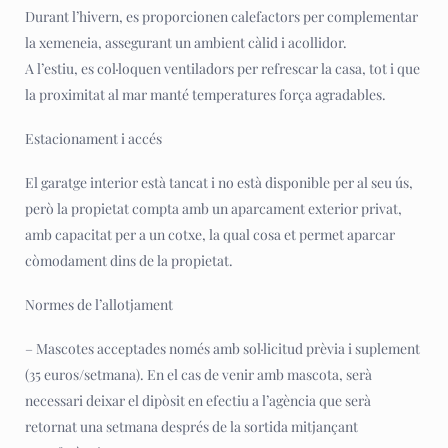
Durant l’hivern, es proporcionen calefactors per complementar
la xemeneia, assegurant un ambient càlid i acollidor.
A l’estiu, es col·loquen ventiladors per refrescar la casa, tot i que
la proximitat al mar manté temperatures força agradables.
Estacionament i accés
El garatge interior està tancat i no està disponible per al seu ús,
però la propietat compta amb un aparcament exterior privat,
amb capacitat per a un cotxe, la qual cosa et permet aparcar
còmodament dins de la propietat.
Normes de l’allotjament
– Mascotes acceptades només amb sol·licitud prèvia i suplement
(35 euros/setmana). En el cas de venir amb mascota, serà
necessari deixar el dipòsit en efectiu a l’agència que serà
retornat una setmana després de la sortida mitjançant