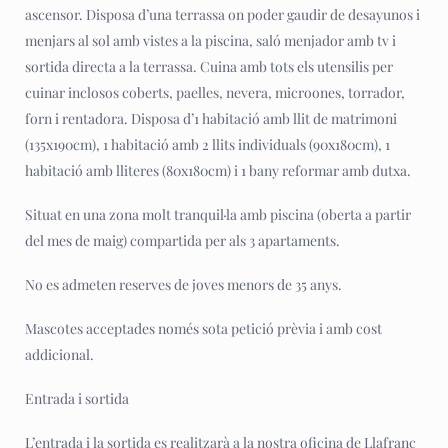
ascensor. Disposa d’una terrassa on poder gaudir de desayunos i
menjars al sol amb vistes a la piscina, saló menjador amb tv i
sortida directa a la terrassa. Cuina amb tots els utensilis per
cuinar inclosos coberts, paelles, nevera, microones, torrador,
forn i rentadora. Disposa d’1 habitació amb llit de matrimoni
(135x190cm), 1 habitació amb 2 llits individuals (90x180cm), 1
habitació amb lliteres (80x180cm) i 1 bany reformar amb dutxa.
Situat en una zona molt tranquil·la amb piscina (oberta a partir
del mes de maig) compartida per als 3 apartaments.
No es admeten reserves de joves menors de 35 anys.
Mascotes acceptades només sota petició prèvia i amb cost
addicional.
Entrada i sortida
L’entrada i la sortida es realitzarà a la nostra oficina de Llafranc