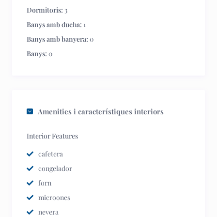
Dormitoris:
3
Banys amb ducha:
1
Banys amb banyera:
0
Banys:
0
Amenities i característiques interiors
Interior Features
cafetera
congelador
forn
microones
nevera