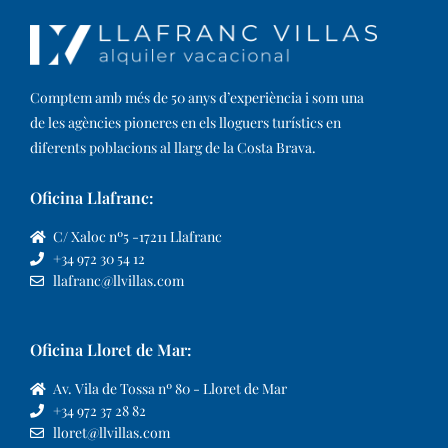
Comptem amb més de 50 anys d’experiència i som una
de les agències pioneres en els lloguers turístics en
diferents poblacions al llarg de la Costa Brava. ​
Oficina Llafranc:
C/ Xaloc nº5 -17211 Llafranc
+34 972 30 54 12
llafranc@llvillas.com
Oficina Lloret de Mar:
Av. Vila de Tossa nº 80 - Lloret de Mar
+34 972 37 28 82
lloret@llvillas.com