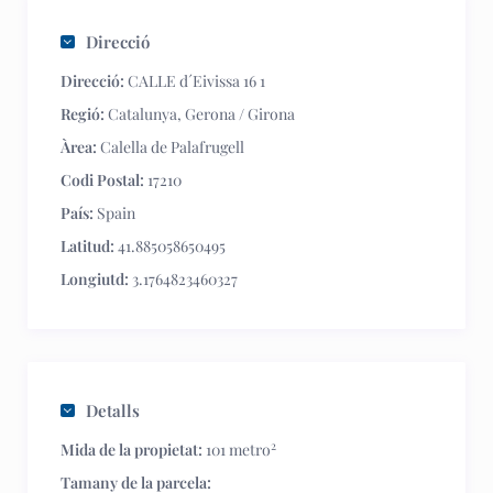
Direcció
Direcció:
CALLE d´Eivissa 16 1
Regió:
Catalunya
,
Gerona / Girona
Àrea:
Calella de Palafrugell
Codi Postal:
17210
País:
Spain
Latitud:
41.885058650495
Longiutd:
3.1764823460327
Detalls
2
Mida de la propietat:
101 metro
Tamany de la parcela: