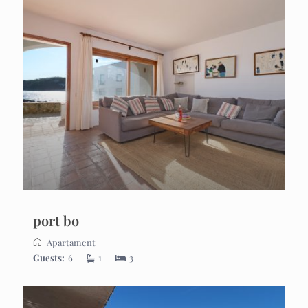
port bo
Apartament
Guests:
6
1
3