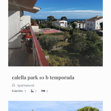
calella park 10 b temporada
Apartament
Guests:
5
2
2